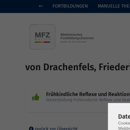
↩
FORTBILDUNGEN
MANUELLE THE
Skip to main content
von Drachenfels, Frieder
Frühkindliche Reflexe und Reaktio
Weiterbildung Frühkindliche Reflexe und Rea
Dat
Cookie
Webbr
zurück zur Übersicht