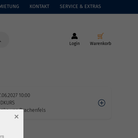
MIETUNG
KONTAKT
SERVICE & EXTRAS
Login
Warenkorb
.06.2027 10:00
IDKURS
rike von Drachenfels
×
rs