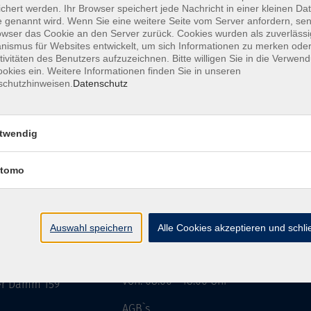
chert werden. Ihr Browser speichert jede Nachricht in einer kleinen Dat
 genannt wird. Wenn Sie eine weitere Seite vom Server anfordern, se
owser das Cookie an den Server zurück. Cookies wurden als zuverlässi
ismus für Websites entwickelt, um sich Informationen zu merken oder
tivitäten des Benutzers aufzuzeichnen. Bitte willigen Sie in die Verwen
okies ein. Weitere Informationen finden Sie in unseren
schutzhinweisen.
Datenschutz
twendig
tomo
IN GMBH & CO
Öffnungszeiten
Auswahl speichern
Alle Cookies akzeptieren und schl
Montag - Sonntag
 GMBH & CO KG
von: 08:00 - 18:00 Uhr
er Damm 159
n
AGB`s