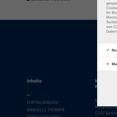
gespei
Cookie
Ihr Br
Mechan
Surfak
von Co
Daten
No
Ma
Inhalte
MFZ BERL
KG
↩
MFZ BERLIN
FORTBILDUNGEN
Mariendorf
MANUELLE THERAPIE
12107 Berli