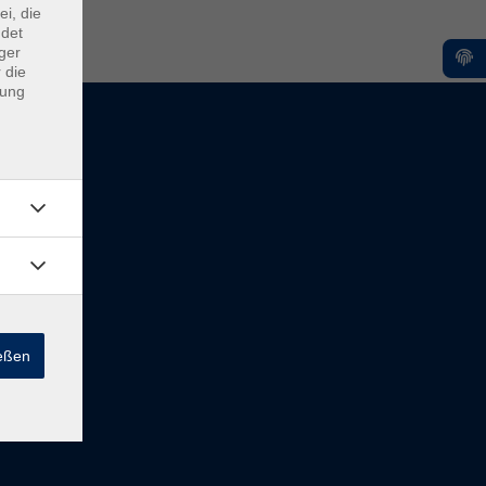
ei, die
ndet
ger
 die
dung
ießen