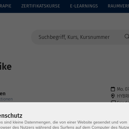
RAPIE
ZERTIFIKATSKURSE
E-LEARNINGS
RAUMVER
ike
Mo. 07
nen
HYBR
ktionen
Friede
enschutz
s sind kleine Datenmengen, die von einer Website gesendet und vom
owser des Nutzers während des Surfens auf dem Computer des Nutze