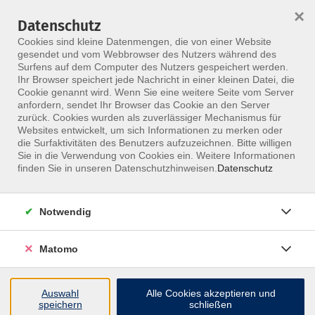
×
Datenschutz
Menü
Cookies sind kleine Datenmengen, die von einer Website
gesendet und vom Webbrowser des Nutzers während des
Surfens auf dem Computer des Nutzers gespeichert werden.
Ihr Browser speichert jede Nachricht in einer kleinen Datei, die
Skip to main content
Cookie genannt wird. Wenn Sie eine weitere Seite vom Server
anfordern, sendet Ihr Browser das Cookie an den Server
zurück. Cookies wurden als zuverlässiger Mechanismus für
Websites entwickelt, um sich Informationen zu merken oder
Lorenz, Mirko
die Surfaktivitäten des Benutzers aufzuzeichnen. Bitte willigen
Sie in die Verwendung von Cookies ein. Weitere Informationen
finden Sie in unseren Datenschutzhinweisen.
Datenschutz
Notwendig
Parkinson
Boxen bei Parkinson
Matomo
Mo. 09.11.2026 14:00
Berlin
Mirko Lorenz
Auswahl
Alle Cookies akzeptieren und
speichern
schließen