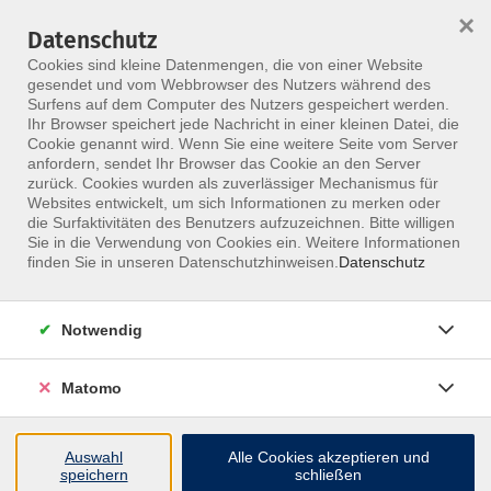
×
Datenschutz
Menü
Cookies sind kleine Datenmengen, die von einer Website
gesendet und vom Webbrowser des Nutzers während des
Surfens auf dem Computer des Nutzers gespeichert werden.
Ihr Browser speichert jede Nachricht in einer kleinen Datei, die
Skip to main content
Cookie genannt wird. Wenn Sie eine weitere Seite vom Server
anfordern, sendet Ihr Browser das Cookie an den Server
zurück. Cookies wurden als zuverlässiger Mechanismus für
Websites entwickelt, um sich Informationen zu merken oder
die Surfaktivitäten des Benutzers aufzuzeichnen. Bitte willigen
Sie in die Verwendung von Cookies ein. Weitere Informationen
MFZ BERLIN
finden Sie in unseren Datenschutzhinweisen.
Datenschutz
KURSE 2027
Notwendig
SIND ONLINE
Matomo
Das Kursprogramm 2027 ist freigeschaltet.
Auswahl
Alle Cookies akzeptieren und
speichern
schließen
Suche nach Kurs, Themengebiet, Standort