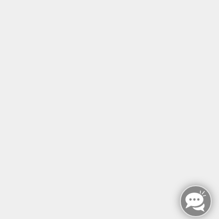
Tel: +49 (0)30 221 906 93
Öffnungszeiten
Montag - Sonntag
von: 08:00 - 18:00 Uhr
AGB`s
Datenschutzerklärung
Impressum
Widerruf