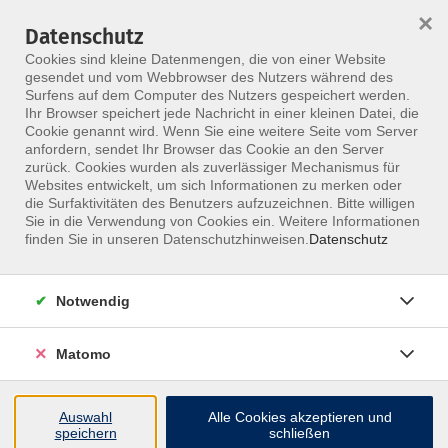
×
Datenschutz
Menü
Cookies sind kleine Datenmengen, die von einer Website
gesendet und vom Webbrowser des Nutzers während des
Surfens auf dem Computer des Nutzers gespeichert werden.
Ihr Browser speichert jede Nachricht in einer kleinen Datei, die
Skip to main content
Cookie genannt wird. Wenn Sie eine weitere Seite vom Server
anfordern, sendet Ihr Browser das Cookie an den Server
Der Kurs konnte nicht gefunden werden.
zurück. Cookies wurden als zuverlässiger Mechanismus für
Websites entwickelt, um sich Informationen zu merken oder
die Surfaktivitäten des Benutzers aufzuzeichnen. Bitte willigen
Sie in die Verwendung von Cookies ein. Weitere Informationen
finden Sie in unseren Datenschutzhinweisen.
Datenschutz
Notwendig
Matomo
Inhalte
Auswahl
Alle Cookies akzeptieren und
↩
speichern
schließen