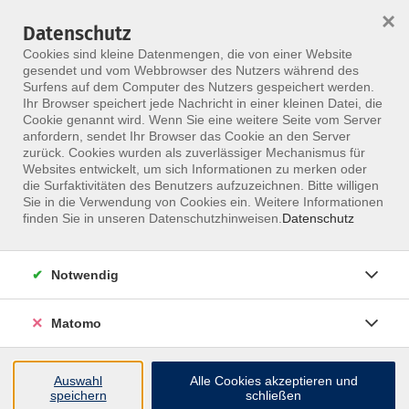
×
Datenschutz
Menü
Cookies sind kleine Datenmengen, die von einer Website
gesendet und vom Webbrowser des Nutzers während des
Surfens auf dem Computer des Nutzers gespeichert werden.
Ihr Browser speichert jede Nachricht in einer kleinen Datei, die
Skip to main content
Cookie genannt wird. Wenn Sie eine weitere Seite vom Server
anfordern, sendet Ihr Browser das Cookie an den Server
Der Kurs konnte nicht gefunden werden.
zurück. Cookies wurden als zuverlässiger Mechanismus für
Websites entwickelt, um sich Informationen zu merken oder
die Surfaktivitäten des Benutzers aufzuzeichnen. Bitte willigen
Sie in die Verwendung von Cookies ein. Weitere Informationen
finden Sie in unseren Datenschutzhinweisen.
Datenschutz
Notwendig
Matomo
Inhalte
Auswahl
Alle Cookies akzeptieren und
↩
speichern
schließen