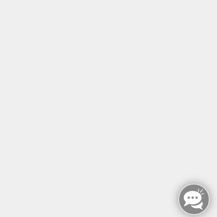
Tel: +49 (0)30 221 906 93
Öffnungszeiten
Montag - Sonntag
von: 08:00 - 18:00 Uhr
AGB`s
Datenschutzerklärung
Impressum
Widerruf