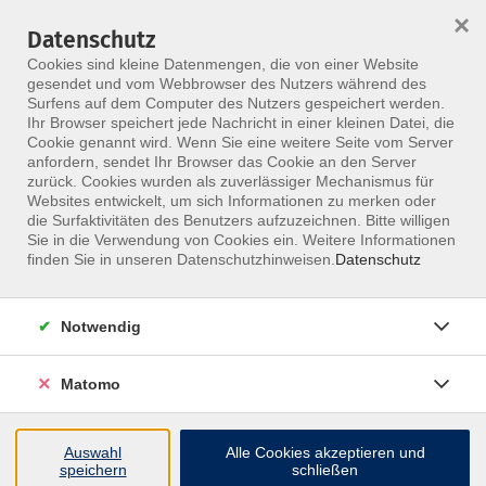
×
Datenschutz
Menü
Cookies sind kleine Datenmengen, die von einer Website
gesendet und vom Webbrowser des Nutzers während des
Surfens auf dem Computer des Nutzers gespeichert werden.
Ihr Browser speichert jede Nachricht in einer kleinen Datei, die
Skip to main content
Cookie genannt wird. Wenn Sie eine weitere Seite vom Server
anfordern, sendet Ihr Browser das Cookie an den Server
Der Kurs konnte nicht gefunden werden.
zurück. Cookies wurden als zuverlässiger Mechanismus für
Websites entwickelt, um sich Informationen zu merken oder
die Surfaktivitäten des Benutzers aufzuzeichnen. Bitte willigen
Sie in die Verwendung von Cookies ein. Weitere Informationen
finden Sie in unseren Datenschutzhinweisen.
Datenschutz
Notwendig
Matomo
Inhalte
Auswahl
Alle Cookies akzeptieren und
↩
speichern
schließen