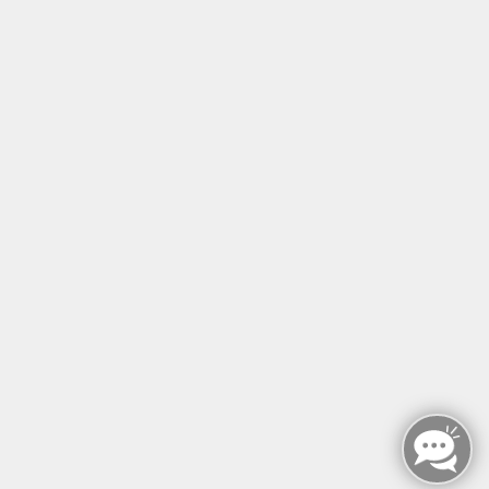
Tel: +49 (0)30 221 906 93
Öffnungszeiten
Montag - Sonntag
von: 08:00 - 18:00 Uhr
AGB`s
Datenschutzerklärung
Impressum
Widerruf