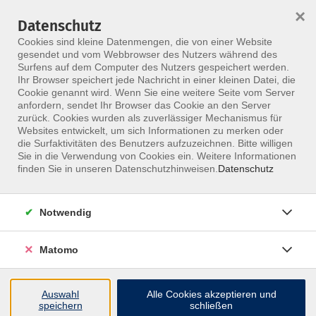
×
Datenschutz
Menü
Cookies sind kleine Datenmengen, die von einer Website
gesendet und vom Webbrowser des Nutzers während des
Surfens auf dem Computer des Nutzers gespeichert werden.
Ihr Browser speichert jede Nachricht in einer kleinen Datei, die
Skip to main content
Cookie genannt wird. Wenn Sie eine weitere Seite vom Server
anfordern, sendet Ihr Browser das Cookie an den Server
Der Kurs konnte nicht gefunden werden.
zurück. Cookies wurden als zuverlässiger Mechanismus für
Websites entwickelt, um sich Informationen zu merken oder
die Surfaktivitäten des Benutzers aufzuzeichnen. Bitte willigen
Sie in die Verwendung von Cookies ein. Weitere Informationen
finden Sie in unseren Datenschutzhinweisen.
Datenschutz
Notwendig
Matomo
Inhalte
Auswahl
Alle Cookies akzeptieren und
↩
speichern
schließen