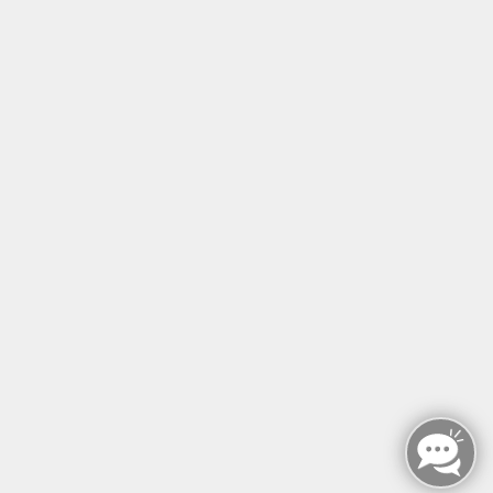
Tel: +49 (0)30 221 906 93
Öffnungszeiten
Montag - Sonntag
von: 08:00 - 18:00 Uhr
AGB`s
Datenschutzerklärung
Impressum
Widerruf