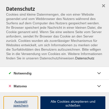
×
Datenschutz
Menü
Cookies sind kleine Datenmengen, die von einer Website
gesendet und vom Webbrowser des Nutzers während des
Surfens auf dem Computer des Nutzers gespeichert werden.
Ihr Browser speichert jede Nachricht in einer kleinen Datei, die
Skip to main content
Cookie genannt wird. Wenn Sie eine weitere Seite vom Server
anfordern, sendet Ihr Browser das Cookie an den Server
zurück. Cookies wurden als zuverlässiger Mechanismus für
Websites entwickelt, um sich Informationen zu merken oder
die Surfaktivitäten des Benutzers aufzuzeichnen. Bitte willigen
Sie in die Verwendung von Cookies ein. Weitere Informationen
finden Sie in unseren Datenschutzhinweisen.
Datenschutz
Notwendig
Microkinesitherapie A-Kurs
Fokus Muskulatur
Matomo
„Homöopathie mit den Händen“
Auswahl
Alle Cookies akzeptieren und
Was ist die Microkinesitherapie?
speichern
schließen