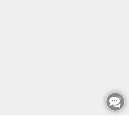
SERVICE & EXTRAS
MFZ BERLIN GMBH & CO KG
MFZ BERLIN GMBH & CO KG
Mariendorfer Damm 159
12107 Berlin
info@mfz-berlin.de
Tel: +49 (0)30 221 906 93
Öffnungszeiten
Montag - Sonntag