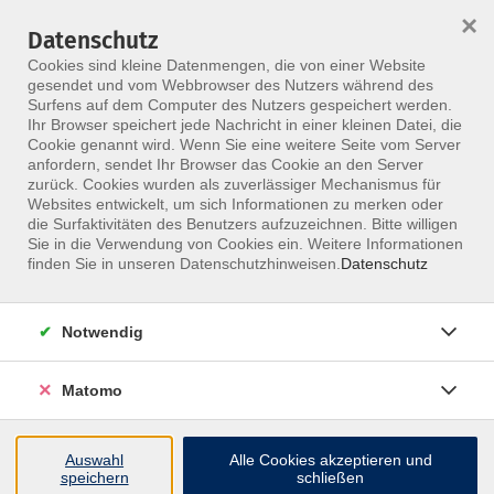
×
Datenschutz
Menü
Cookies sind kleine Datenmengen, die von einer Website
gesendet und vom Webbrowser des Nutzers während des
Surfens auf dem Computer des Nutzers gespeichert werden.
Ihr Browser speichert jede Nachricht in einer kleinen Datei, die
Skip to main content
Cookie genannt wird. Wenn Sie eine weitere Seite vom Server
anfordern, sendet Ihr Browser das Cookie an den Server
zurück. Cookies wurden als zuverlässiger Mechanismus für
Websites entwickelt, um sich Informationen zu merken oder
die Surfaktivitäten des Benutzers aufzuzeichnen. Bitte willigen
Sie in die Verwendung von Cookies ein. Weitere Informationen
finden Sie in unseren Datenschutzhinweisen.
Datenschutz
Notwendig
Faszientherapie in der Ergotherapie
Schwerpunkt obere Extremität
Matomo
Zu Beginn dieses Präsenzkurses erhalten Sie einen
umfassenden Einblick in das anatomische Konzept
Auswahl
Alle Cookies akzeptieren und
speichern
schließen
der Faszientherapie. Im Mittelpunkt stehen die