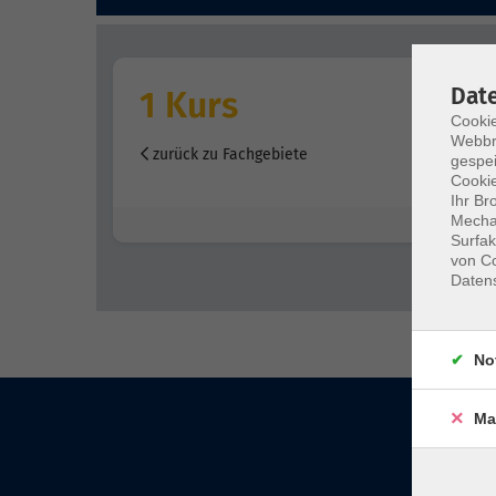
Dat
1 Kurs
Cookie
Webbr
zurück zu Fachgebiete
gespei
Cookie
Ihr Br
Mechan
Surfak
von Co
Daten
No
Ma