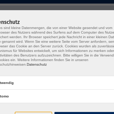
Wochentage
Tageszeit
enschutz
s sind kleine Datenmengen, die von einer Website gesendet und vom
nur buchbare
nur beginnende
owser des Nutzers während des Surfens auf dem Computer des Nutze
chert werden. Ihr Browser speichert jede Nachricht in einer kleinen Dat
 genannt wird. Wenn Sie eine weitere Seite vom Server anfordern, se
owser das Cookie an den Server zurück. Cookies wurden als zuverlässi
ismus für Websites entwickelt, um sich Informationen zu merken oder
Tanz, Bewegung und Rhythmik für Grupp
tivitäten des Benutzers aufzuzeichnen. Bitte willigen Sie in die Verwen
okies ein. Weitere Informationen finden Sie in unseren
schutzhinweisen.
Datenschutz
twendig
tomo