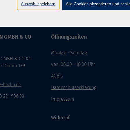
Auswahl speichern
Alle Cookies akzeptieren und schl
IN GMBH & CO
Öffnungszeiten
Montag - Sonntag
 GMBH & CO KG
von: 08:00 - 18:00 Uhr
er Damm 159
n
AGB`s
-berlin.de
Datenschutzerklärung
30 221 906 93
Impressum
Widerruf