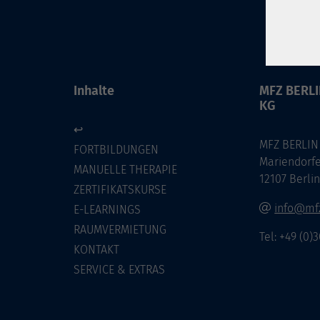
Inhalte
MFZ BERL
KG
↩
MFZ BERLIN
FORTBILDUNGEN
Mariendorf
MANUELLE THERAPIE
12107 Berli
ZERTIFIKATSKURSE
info@mfz
E-LEARNINGS
RAUMVERMIETUNG
Tel: +49 (0)
KONTAKT
SERVICE & EXTRAS