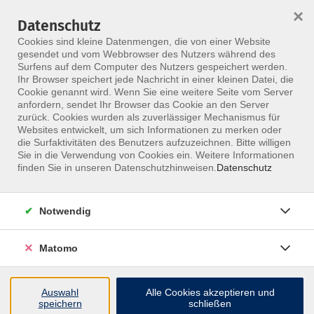
×
Datenschutz
Menü
Cookies sind kleine Datenmengen, die von einer Website
gesendet und vom Webbrowser des Nutzers während des
Surfens auf dem Computer des Nutzers gespeichert werden.
Ihr Browser speichert jede Nachricht in einer kleinen Datei, die
Skip to main content
Cookie genannt wird. Wenn Sie eine weitere Seite vom Server
anfordern, sendet Ihr Browser das Cookie an den Server
zurück. Cookies wurden als zuverlässiger Mechanismus für
Websites entwickelt, um sich Informationen zu merken oder
Neurologie
die Surfaktivitäten des Benutzers aufzuzeichnen. Bitte willigen
Sie in die Verwendung von Cookies ein. Weitere Informationen
finden Sie in unseren Datenschutzhinweisen.
Datenschutz
Notwendig
68 Kurse
Matomo
zurück zu Fachgebiete
Auswahl
Alle Cookies akzeptieren und
speichern
schließen