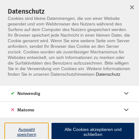
×
Datenschutz
Menü
Cookies sind kleine Datenmengen, die von einer Website
gesendet und vom Webbrowser des Nutzers während des
Surfens auf dem Computer des Nutzers gespeichert werden.
Ihr Browser speichert jede Nachricht in einer kleinen Datei, die
Skip to main content
Cookie genannt wird. Wenn Sie eine weitere Seite vom Server
anfordern, sendet Ihr Browser das Cookie an den Server
Der Kurs konnte nicht gefunden werden.
zurück. Cookies wurden als zuverlässiger Mechanismus für
Websites entwickelt, um sich Informationen zu merken oder
die Surfaktivitäten des Benutzers aufzuzeichnen. Bitte willigen
Sie in die Verwendung von Cookies ein. Weitere Informationen
finden Sie in unseren Datenschutzhinweisen.
Datenschutz
Notwendig
Matomo
Inhalte
Auswahl
Alle Cookies akzeptieren und
↩
speichern
schließen