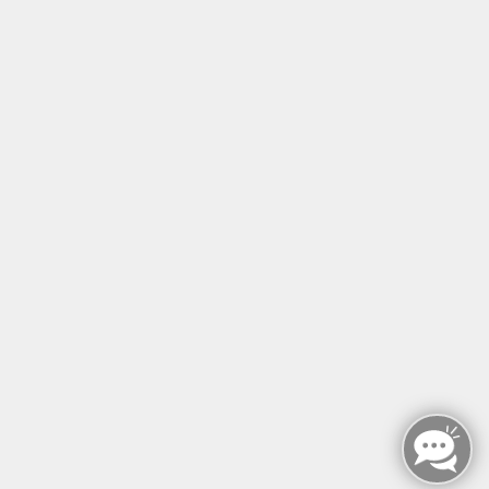
Tel: +49 (0)30 221 906 93
Öffnungszeiten
Montag - Sonntag
von: 08:00 - 18:00 Uhr
AGB`s
Datenschutzerklärung
Impressum
Widerruf