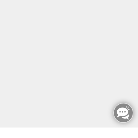
SERVICE & EXTRAS
MFZ BERLIN GMBH & CO KG
MFZ BERLIN GMBH & CO KG
Mariendorfer Damm 159
12107 Berlin
info@mfz-berlin.de
Tel: +49 (0)30 221 906 93
Öffnungszeiten
Montag - Sonntag