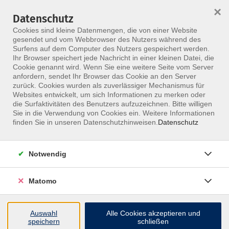
×
Datenschutz
Menü
Cookies sind kleine Datenmengen, die von einer Website
gesendet und vom Webbrowser des Nutzers während des
Surfens auf dem Computer des Nutzers gespeichert werden.
Ihr Browser speichert jede Nachricht in einer kleinen Datei, die
Skip to main content
Cookie genannt wird. Wenn Sie eine weitere Seite vom Server
anfordern, sendet Ihr Browser das Cookie an den Server
zurück. Cookies wurden als zuverlässiger Mechanismus für
Websites entwickelt, um sich Informationen zu merken oder
die Surfaktivitäten des Benutzers aufzuzeichnen. Bitte willigen
Sie in die Verwendung von Cookies ein. Weitere Informationen
finden Sie in unseren Datenschutzhinweisen.
Datenschutz
Notwendig
Access Bars®
Weiterbildung Access Bars Tiefenentspannung
Matomo
Die Access Bars® Methode arbeitet mit der
fokussierten Aktivierung von 32 spezifischen
Auswahl
Alle Cookies akzeptieren und
speichern
schließen
Energiepunkten am Kopf, die jeweils verschiedene