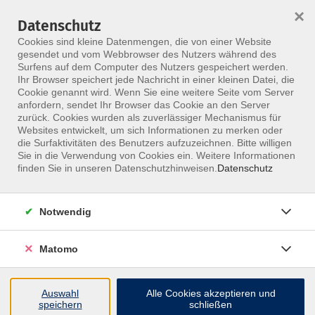
×
Datenschutz
Menü
Cookies sind kleine Datenmengen, die von einer Website
gesendet und vom Webbrowser des Nutzers während des
Surfens auf dem Computer des Nutzers gespeichert werden.
Ihr Browser speichert jede Nachricht in einer kleinen Datei, die
Skip to main content
Cookie genannt wird. Wenn Sie eine weitere Seite vom Server
anfordern, sendet Ihr Browser das Cookie an den Server
zurück. Cookies wurden als zuverlässiger Mechanismus für
Websites entwickelt, um sich Informationen zu merken oder
die Surfaktivitäten des Benutzers aufzuzeichnen. Bitte willigen
Sie in die Verwendung von Cookies ein. Weitere Informationen
finden Sie in unseren Datenschutzhinweisen.
Datenschutz
Notwendig
Aggressive Kinder
Systemische Bewältigungschancen
Matomo
Dieser Kurs ist als Online- oder Präsenzvariante
buchbar
Auswahl
Alle Cookies akzeptieren und
speichern
schließen