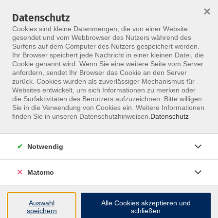
×
Datenschutz
Menü
Cookies sind kleine Datenmengen, die von einer Website
gesendet und vom Webbrowser des Nutzers während des
Surfens auf dem Computer des Nutzers gespeichert werden.
Ihr Browser speichert jede Nachricht in einer kleinen Datei, die
Skip to main content
Cookie genannt wird. Wenn Sie eine weitere Seite vom Server
anfordern, sendet Ihr Browser das Cookie an den Server
zurück. Cookies wurden als zuverlässiger Mechanismus für
Websites entwickelt, um sich Informationen zu merken oder
die Surfaktivitäten des Benutzers aufzuzeichnen. Bitte willigen
Sie in die Verwendung von Cookies ein. Weitere Informationen
finden Sie in unseren Datenschutzhinweisen.
Datenschutz
Notwendig
Atlas- & HWS Therapeut
Obere HWS. Atlas. Sicherheit. Klarheit.
Matomo
Der HWS- und Atlastherapeutenkurs ist eine intensiv
betreute Präsenzfortbildung für Physiotherapeuten,
Auswahl
Alle Cookies akzeptieren und
speichern
schließen
Heilpraktiker, Ärzte, Osteopathen und andere