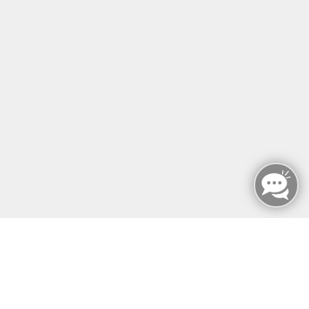
Mariendorfer Damm 159
12107 Berlin
info@mfz-berlin.de
Tel: +49 (0)30 221 906 93
Öffnungszeiten
Montag - Sonntag
von: 08:00 - 18:00 Uhr
AGB`s
Datenschutzerklärung
Impressum