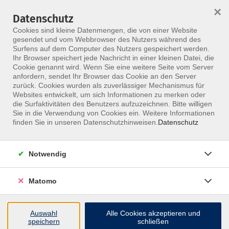
×
Datenschutz
Menü
Cookies sind kleine Datenmengen, die von einer Website
gesendet und vom Webbrowser des Nutzers während des
Surfens auf dem Computer des Nutzers gespeichert werden.
Ihr Browser speichert jede Nachricht in einer kleinen Datei, die
Skip to main content
Cookie genannt wird. Wenn Sie eine weitere Seite vom Server
anfordern, sendet Ihr Browser das Cookie an den Server
zurück. Cookies wurden als zuverlässiger Mechanismus für
Websites entwickelt, um sich Informationen zu merken oder
die Surfaktivitäten des Benutzers aufzuzeichnen. Bitte willigen
Sie in die Verwendung von Cookies ein. Weitere Informationen
finden Sie in unseren Datenschutzhinweisen.
Datenschutz
Notwendig
Behandlung ventral der Halswirbelsäule
Gezielte Techniken für einen oft übersehenen
Matomo
Bereich
Dieser Kurs ist als Online- oder Präsenzvariante
Auswahl
Alle Cookies akzeptieren und
speichern
schließen
buchbar