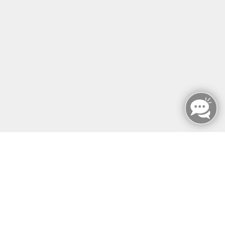
12107 Berlin
info@mfz-berlin.de
Tel: +49 (0)30 221 906 93
Öffnungszeiten
Montag - Sonntag
von: 08:00 - 18:00 Uhr
AGB`s
Datenschutzerklärung
Impressum
Widerruf