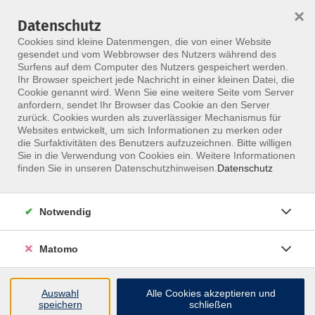
×
Datenschutz
Menü
Cookies sind kleine Datenmengen, die von einer Website
gesendet und vom Webbrowser des Nutzers während des
Surfens auf dem Computer des Nutzers gespeichert werden.
Ihr Browser speichert jede Nachricht in einer kleinen Datei, die
Skip to main content
Cookie genannt wird. Wenn Sie eine weitere Seite vom Server
anfordern, sendet Ihr Browser das Cookie an den Server
zurück. Cookies wurden als zuverlässiger Mechanismus für
Websites entwickelt, um sich Informationen zu merken oder
die Surfaktivitäten des Benutzers aufzuzeichnen. Bitte willigen
Sie in die Verwendung von Cookies ein. Weitere Informationen
finden Sie in unseren Datenschutzhinweisen.
Datenschutz
Notwendig
Chiropraktik
Intensivkurs Chiropraktik & Gelenktherapie -
Matomo
Kompaktformat
Der Chiropraktik Kompaktkurs vereint die komplette
Auswahl
Alle Cookies akzeptieren und
speichern
schließen
Ausbildung des Deutschen Instituts für Chiropraktik: