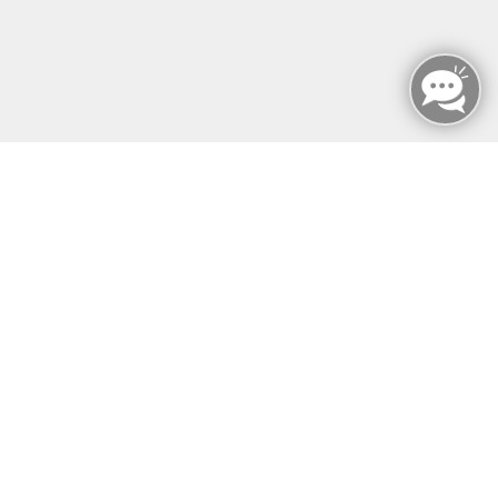
MFZ BERLIN GMBH & CO KG
MFZ BERLIN GMBH & CO KG
Mariendorfer Damm 159
12107 Berlin
info@mfz-berlin.de
Tel: +49 (0)30 221 906 93
Öffnungszeiten
Montag - Sonntag
von: 08:00 - 18:00 Uhr