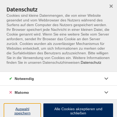
×
Datenschutz
Menü
Cookies sind kleine Datenmengen, die von einer Website
gesendet und vom Webbrowser des Nutzers während des
Surfens auf dem Computer des Nutzers gespeichert werden.
Ihr Browser speichert jede Nachricht in einer kleinen Datei, die
Skip to main content
Cookie genannt wird. Wenn Sie eine weitere Seite vom Server
anfordern, sendet Ihr Browser das Cookie an den Server
zurück. Cookies wurden als zuverlässiger Mechanismus für
Websites entwickelt, um sich Informationen zu merken oder
die Surfaktivitäten des Benutzers aufzuzeichnen. Bitte willigen
Sie in die Verwendung von Cookies ein. Weitere Informationen
finden Sie in unseren Datenschutzhinweisen.
Datenschutz
Notwendig
CranioSacrale Therapie 1
Grundlagen und das 10-Schritte-Programm
Matomo
In diesem Einstiegskurs lernst du die Grundlagen der
CranioSacralen Therapie kennen – eine sanfte, aber
Auswahl
Alle Cookies akzeptieren und
speichern
schließen
tiefgreifende Methode zur Lösung von Spannungen