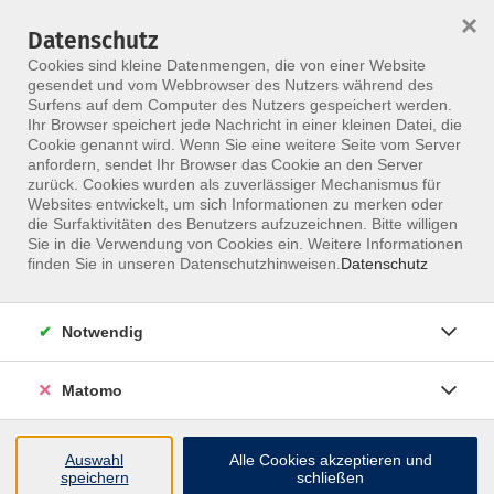
×
Datenschutz
Menü
Cookies sind kleine Datenmengen, die von einer Website
gesendet und vom Webbrowser des Nutzers während des
Surfens auf dem Computer des Nutzers gespeichert werden.
Ihr Browser speichert jede Nachricht in einer kleinen Datei, die
Skip to main content
Cookie genannt wird. Wenn Sie eine weitere Seite vom Server
anfordern, sendet Ihr Browser das Cookie an den Server
zurück. Cookies wurden als zuverlässiger Mechanismus für
Websites entwickelt, um sich Informationen zu merken oder
die Surfaktivitäten des Benutzers aufzuzeichnen. Bitte willigen
Sie in die Verwendung von Cookies ein. Weitere Informationen
finden Sie in unseren Datenschutzhinweisen.
Datenschutz
Notwendig
Die Symbolik der Organe und Erkrankungen
Matomo
Dieser Kurs ist als Online-oder Präsenzvariante
buchbar.
Auswahl
Alle Cookies akzeptieren und
Ganzheitliche Psychosomatik als wertvolle
speichern
schließen