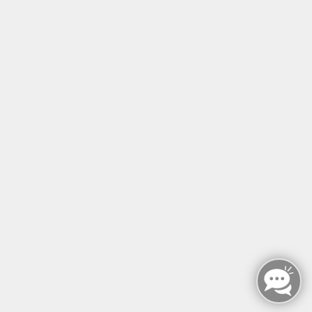
Öffnungszeiten
Montag - Sonntag
von: 08:00 - 18:00 Uhr
AGB`s
Datenschutzerklärung
Impressum
Widerruf