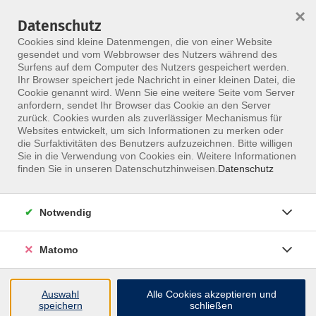
×
Datenschutz
Menü
Cookies sind kleine Datenmengen, die von einer Website
gesendet und vom Webbrowser des Nutzers während des
Surfens auf dem Computer des Nutzers gespeichert werden.
Ihr Browser speichert jede Nachricht in einer kleinen Datei, die
Skip to main content
Cookie genannt wird. Wenn Sie eine weitere Seite vom Server
anfordern, sendet Ihr Browser das Cookie an den Server
zurück. Cookies wurden als zuverlässiger Mechanismus für
Websites entwickelt, um sich Informationen zu merken oder
die Surfaktivitäten des Benutzers aufzuzeichnen. Bitte willigen
Sie in die Verwendung von Cookies ein. Weitere Informationen
finden Sie in unseren Datenschutzhinweisen.
Datenschutz
Notwendig
Druckwerkstatt in der Therapie
Fachtherapeut handwerk kreativ (FTH)
Matomo
In der Druckwerkstatt in der Therapie lernen die
Teilnehmenden unterschiedliche kreative Verfahren
Auswahl
Alle Cookies akzeptieren und
speichern
schließen
für die berufliche Arbeit mit Menschen kennen. Die