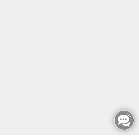
KONTAKT
SERVICE & EXTRAS
MFZ BERLIN GMBH & CO KG
MFZ BERLIN GMBH & CO KG
Mariendorfer Damm 159
12107 Berlin
info@mfz-berlin.de
Tel: +49 (0)30 221 906 93
Öffnungszeiten