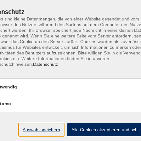
enschutz
das jeweilige Krankheitsbild
s sind kleine Datenmengen, die von einer Website gesendet und vom
owser des Nutzers während des Surfens auf dem Computer des Nutze
chert werden. Ihr Browser speichert jede Nachricht in einer kleinen Dat
 genannt wird. Wenn Sie eine weitere Seite vom Server anfordern, se
owser das Cookie an den Server zurück. Cookies wurden als zuverlässi
ismus für Websites entwickelt, um sich Informationen zu merken oder
tivitäten des Benutzers aufzuzeichnen. Bitte willigen Sie in die Verwen
okies ein. Weitere Informationen finden Sie in unseren
schutzhinweisen.
Datenschutz
twendig
Ort / Raum
tomo
– 18:00 Uhr
Online oder Präsenz
– 17:00 Uhr
Online oder Präsenz
Auswahl speichern
Alle Cookies akzeptieren und schl