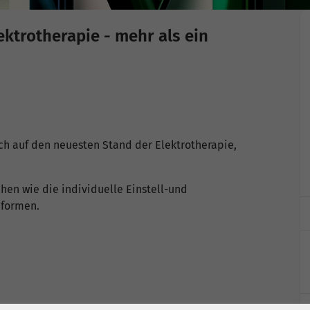
ktrotherapie - mehr als ein
ch auf den neuesten Stand der Elektrotherapie,
en wie die individuelle Einstell-und
mformen.