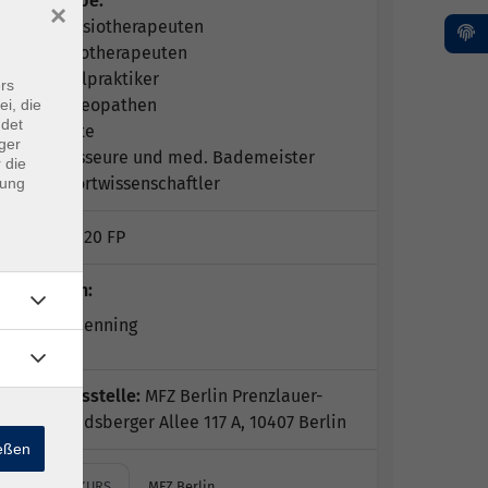
Zielgruppe:
×
Physiotherapeuten
Ergotherapeuten
Heilpraktiker
rs
Osteopathen
ei, die
ndet
Ärzte
ger
Masseure und med. Bademeister
 die
Sportwissenschaftler
dung
Hinweis:
20 FP
Dozent*in:
Steffen Henning
Geschäftsstelle:
MFZ Berlin Prenzlauer-
Berg, Landsberger Allee 117 A, 10407 Berlin
ießen
HYBRIDKURS
MFZ Berlin…