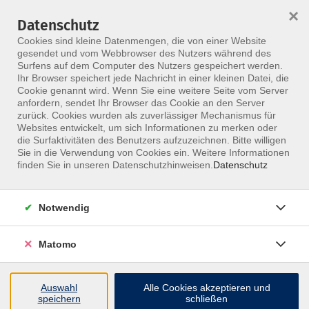
×
Datenschutz
Menü
Cookies sind kleine Datenmengen, die von einer Website
gesendet und vom Webbrowser des Nutzers während des
Surfens auf dem Computer des Nutzers gespeichert werden.
Ihr Browser speichert jede Nachricht in einer kleinen Datei, die
Skip to main content
Cookie genannt wird. Wenn Sie eine weitere Seite vom Server
anfordern, sendet Ihr Browser das Cookie an den Server
zurück. Cookies wurden als zuverlässiger Mechanismus für
Websites entwickelt, um sich Informationen zu merken oder
die Surfaktivitäten des Benutzers aufzuzeichnen. Bitte willigen
Sie in die Verwendung von Cookies ein. Weitere Informationen
finden Sie in unseren Datenschutzhinweisen.
Datenschutz
Notwendig
Fasziale Therapie des INOMT
Teil 2
Matomo
Die Stunden sind anerkannt für die Osteopathie-
Ausbildung des INOMT
Auswahl
Alle Cookies akzeptieren und
speichern
schließen