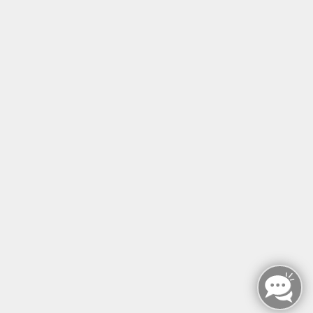
Tel: +49 (0)30 221 906 93
Öffnungszeiten
Montag - Sonntag
von: 08:00 - 18:00 Uhr
AGB`s
Datenschutzerklärung
Impressum
Widerruf