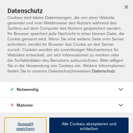
×
Datenschutz
Menü
Cookies sind kleine Datenmengen, die von einer Website
gesendet und vom Webbrowser des Nutzers während des
Surfens auf dem Computer des Nutzers gespeichert werden.
Ihr Browser speichert jede Nachricht in einer kleinen Datei, die
Skip to main content
Cookie genannt wird. Wenn Sie eine weitere Seite vom Server
anfordern, sendet Ihr Browser das Cookie an den Server
zurück. Cookies wurden als zuverlässiger Mechanismus für
Websites entwickelt, um sich Informationen zu merken oder
die Surfaktivitäten des Benutzers aufzuzeichnen. Bitte willigen
Sie in die Verwendung von Cookies ein. Weitere Informationen
finden Sie in unseren Datenschutzhinweisen.
Datenschutz
Notwendig
Hemiparese und andere neurologische
Erkrankungen mit Dysfunktionen der oberen
Matomo
Extremitäten und der Hand
Behandlung der oberen Extremität
Auswahl
Alle Cookies akzeptieren und
Im Rahmen des dreitägigen Workshops wird den
speichern
schließen