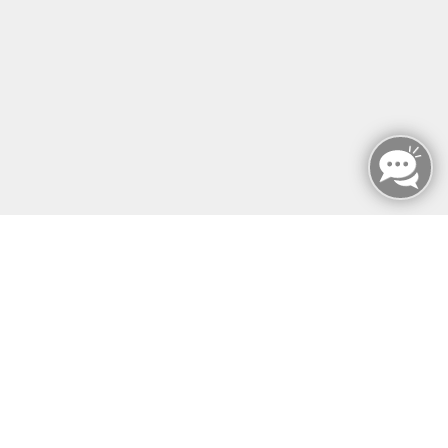
MFZ BERLIN GMBH & CO KG
MFZ BERLIN GMBH & CO KG
Mariendorfer Damm 159
12107 Berlin
info@mfz-berlin.de
Tel: +49 (0)30 221 906 93
Öffnungszeiten
Montag - Sonntag
von: 08:00 - 18:00 Uhr
AGB`s