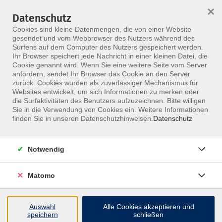
×
Datenschutz
Menü
Cookies sind kleine Datenmengen, die von einer Website
gesendet und vom Webbrowser des Nutzers während des
Surfens auf dem Computer des Nutzers gespeichert werden.
Ihr Browser speichert jede Nachricht in einer kleinen Datei, die
Skip to main content
Cookie genannt wird. Wenn Sie eine weitere Seite vom Server
anfordern, sendet Ihr Browser das Cookie an den Server
zurück. Cookies wurden als zuverlässiger Mechanismus für
Websites entwickelt, um sich Informationen zu merken oder
die Surfaktivitäten des Benutzers aufzuzeichnen. Bitte willigen
Sie in die Verwendung von Cookies ein. Weitere Informationen
finden Sie in unseren Datenschutzhinweisen.
Datenschutz
Notwendig
KG-Gerät - in Kooperation mit KGfunctio
Krankengymnastik am Gerät - Zertifikatskurs
Matomo
Fortbildung mit Abrechnungsberechtigung für
gerätegestützte KG
Auswahl
Alle Cookies akzeptieren und
speichern
schließen