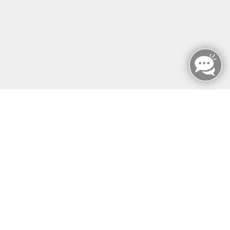
12107 Berlin
info@mfz-berlin.de
Tel: +49 (0)30 221 906 93
Öffnungszeiten
Montag - Sonntag
von: 08:00 - 18:00 Uhr
AGB`s
Datenschutzerklärung
Impressum