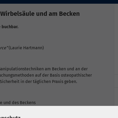
 Wirbelsäule und am Becken
e buchbar.
orce“
(Laurie Hartmann)
n Manipulationstechniken am Becken und an der
suchungsmethoden auf der Basis osteopathischer
icherheit in der täglichen Praxis geben.
e und des Beckens
iagnostischen Absicherung