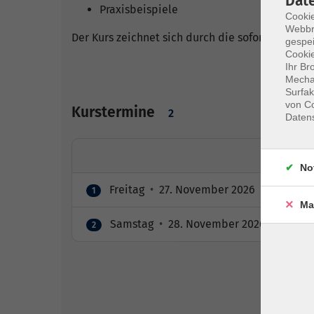
Dat
Praxisbeispiele
Cookie
Webbr
Der Kurs zeichnet sich durch die sofortige Umset
gespei
Cookie
Ihr Br
Mechan
Surfak
von Co
Kurstermine
2
Daten
No
Freitag
•
27. November 2026
•
15:00 – 1
1
Ma
Samstag
•
28. November 2026
•
09:00 
2