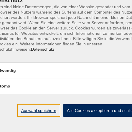
enschutz
s sind kleine Datenmengen, die von einer Website gesendet und vom
owser des Nutzers während des Surfens auf dem Computer des Nutze
zbarkeit der Inhalte in die Praxis aus.
chert werden. Ihr Browser speichert jede Nachricht in einer kleinen Dat
 genannt wird. Wenn Sie eine weitere Seite vom Server anfordern, se
owser das Cookie an den Server zurück. Cookies wurden als zuverlässi
ismus für Websites entwickelt, um sich Informationen zu merken oder
tivitäten des Benutzers aufzuzeichnen. Bitte willigen Sie in die Verwen
okies ein. Weitere Informationen finden Sie in unseren
schutzhinweisen.
Datenschutz
Ort / Raum
twendig
9:00 Uhr
Online oder Präsenz
tomo
– 18:00 Uhr
Online oder Präsenz
Auswahl speichern
Alle Cookies akzeptieren und schl