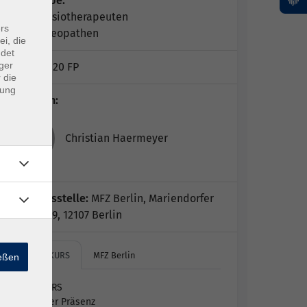
Zielgruppe:
Physiotherapeuten
rs
Osteopathen
ei, die
ndet
ger
Hinweis:
20 FP
 die
dung
Dozent*in:
Christian Haermeyer
Geschäftsstelle:
MFZ Berlin, Mariendorfer
Damm 159, 12107 Berlin
HYBRIDKURS
MFZ Berlin
ießen
HYBRIDKURS
Online oder Präsenz