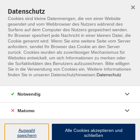
×
Datenschutz
Menü
Cookies sind kleine Datenmengen, die von einer Website
gesendet und vom Webbrowser des Nutzers während des
Surfens auf dem Computer des Nutzers gespeichert werden.
Ihr Browser speichert jede Nachricht in einer kleinen Datei, die
Skip to main content
Cookie genannt wird. Wenn Sie eine weitere Seite vom Server
anfordern, sendet Ihr Browser das Cookie an den Server
zurück. Cookies wurden als zuverlässiger Mechanismus für
Websites entwickelt, um sich Informationen zu merken oder
die Surfaktivitäten des Benutzers aufzuzeichnen. Bitte willigen
Sie in die Verwendung von Cookies ein. Weitere Informationen
finden Sie in unseren Datenschutzhinweisen.
Datenschutz
Notwendig
Manuelle Therapie für Ergotherapeuten
Manuelle Therapie Teil 2 Ellenbogen
Matomo
Weiterbildung Manuelle Therapie Ellenbogen in
Berlin
Auswahl
Alle Cookies akzeptieren und
speichern
schließen
Die festgelegte Reihenfolge der Kurse Hand,