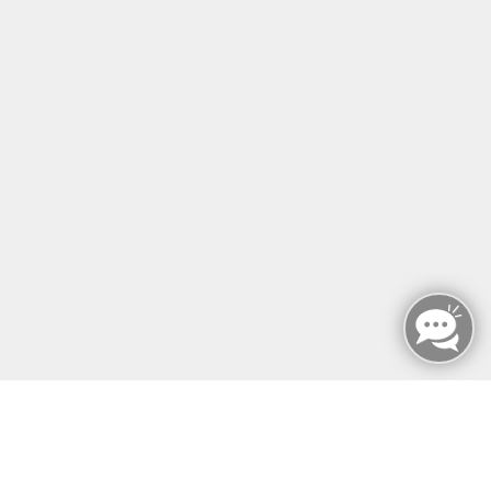
MFZ BERLIN GMBH & CO KG
Mariendorfer Damm 159
12107 Berlin
info@mfz-berlin.de
Tel: +49 (0)30 221 906 93
Öffnungszeiten
Montag - Sonntag
von: 08:00 - 18:00 Uhr
AGB`s
Datenschutzerklärung