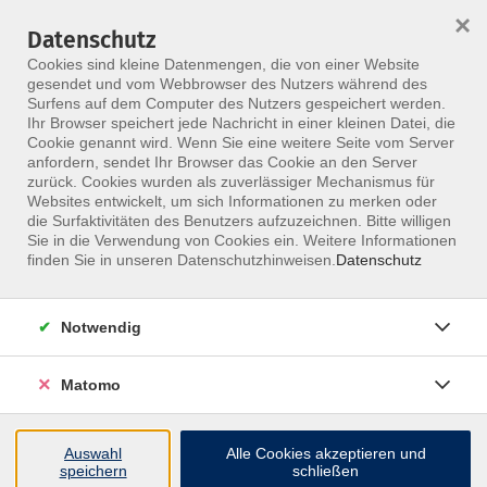
×
Datenschutz
Menü
Cookies sind kleine Datenmengen, die von einer Website
gesendet und vom Webbrowser des Nutzers während des
Surfens auf dem Computer des Nutzers gespeichert werden.
Ihr Browser speichert jede Nachricht in einer kleinen Datei, die
Skip to main content
Cookie genannt wird. Wenn Sie eine weitere Seite vom Server
anfordern, sendet Ihr Browser das Cookie an den Server
zurück. Cookies wurden als zuverlässiger Mechanismus für
Websites entwickelt, um sich Informationen zu merken oder
die Surfaktivitäten des Benutzers aufzuzeichnen. Bitte willigen
Sie in die Verwendung von Cookies ein. Weitere Informationen
finden Sie in unseren Datenschutzhinweisen.
Datenschutz
Notwendig
Manuelle Therapie - Prüfung
Matomo
Bitte bei Buchung im Bemerkungsfeld eintragen,
wenn du eine Nachprüfung buchen möchtest.
Auswahl
Alle Cookies akzeptieren und
Wir ändern die Kursgebühr bei Eintragung der
speichern
schließen