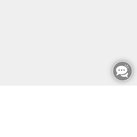
E-LEARNINGS
RAUMVERMIETUNG
KONTAKT
SERVICE & EXTRAS
MFZ BERLIN GMBH & CO KG
MFZ BERLIN GMBH & CO KG
Mariendorfer Damm 159
12107 Berlin
info@mfz-berlin.de
Tel: +49 (0)30 221 906 93