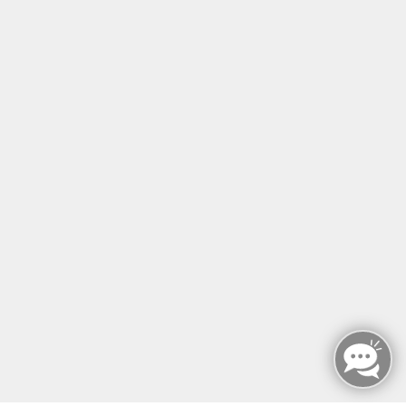
Inhalte
↩
FORTBILDUNGEN
MANUELLE THERAPIE
ZERTIFIKATSKURSE
E-LEARNINGS
RAUMVERMIETUNG
KONTAKT
SERVICE & EXTRAS
MFZ BERLIN GMBH & CO KG