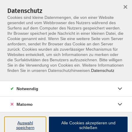
×
Datenschutz
Menü
Cookies sind kleine Datenmengen, die von einer Website
gesendet und vom Webbrowser des Nutzers während des
Surfens auf dem Computer des Nutzers gespeichert werden.
Ihr Browser speichert jede Nachricht in einer kleinen Datei, die
Skip to main content
Cookie genannt wird. Wenn Sie eine weitere Seite vom Server
anfordern, sendet Ihr Browser das Cookie an den Server
zurück. Cookies wurden als zuverlässiger Mechanismus für
Websites entwickelt, um sich Informationen zu merken oder
die Surfaktivitäten des Benutzers aufzuzeichnen. Bitte willigen
Sie in die Verwendung von Cookies ein. Weitere Informationen
finden Sie in unseren Datenschutzhinweisen.
Datenschutz
Notwendig
Manuelle Therapie
KG-Gerät mit Zertifikat
Matomo
Dieser Kurs erfüllt die Standards der
Spitzenverbände der Krankenkassen und qualifiziert
Auswahl
Alle Cookies akzeptieren und
speichern
schließen
zur Abrechnung über „KG Gerät“. Zielgruppe sind