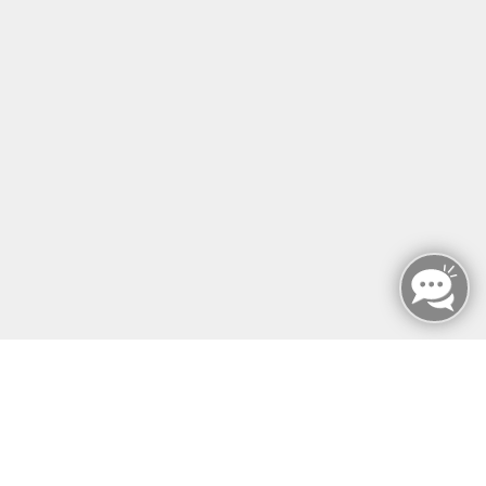
MFZ BERLIN GMBH & CO KG
MFZ BERLIN GMBH & CO KG
Mariendorfer Damm 159
12107 Berlin
info@mfz-berlin.de
Tel: +49 (0)30 221 906 93
Öffnungszeiten
Montag - Sonntag
von: 08:00 - 18:00 Uhr
AGB`s