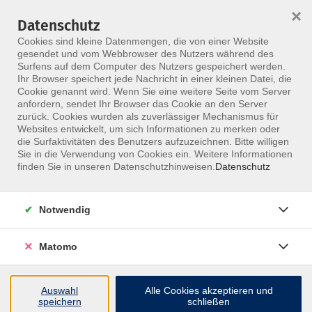
×
Datenschutz
Menü
Cookies sind kleine Datenmengen, die von einer Website
gesendet und vom Webbrowser des Nutzers während des
Surfens auf dem Computer des Nutzers gespeichert werden.
Ihr Browser speichert jede Nachricht in einer kleinen Datei, die
Skip to main content
Cookie genannt wird. Wenn Sie eine weitere Seite vom Server
anfordern, sendet Ihr Browser das Cookie an den Server
zurück. Cookies wurden als zuverlässiger Mechanismus für
Websites entwickelt, um sich Informationen zu merken oder
die Surfaktivitäten des Benutzers aufzuzeichnen. Bitte willigen
Sie in die Verwendung von Cookies ein. Weitere Informationen
finden Sie in unseren Datenschutzhinweisen.
Datenschutz
Notwendig
Multiple Sklerose Behandlung
Weiterbildung Behandlung von MS-Patienten
Matomo
nach N.A.P.
Dieser Kurs ist als Online-oder Präsenzvariante
Auswahl
Alle Cookies akzeptieren und
speichern
schließen
buchbar.