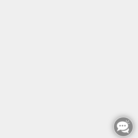
Tel: +49 (0)30 221 906 93
Öffnungszeiten
Montag - Sonntag
von: 08:00 - 18:00 Uhr
AGB`s
Datenschutzerklärung
Impressum
Widerruf