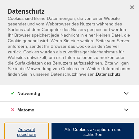
×
Datenschutz
Menü
Cookies sind kleine Datenmengen, die von einer Website
gesendet und vom Webbrowser des Nutzers während des
Surfens auf dem Computer des Nutzers gespeichert werden.
Ihr Browser speichert jede Nachricht in einer kleinen Datei, die
Skip to main content
Cookie genannt wird. Wenn Sie eine weitere Seite vom Server
anfordern, sendet Ihr Browser das Cookie an den Server
Der Kurs konnte nicht gefunden werden.
zurück. Cookies wurden als zuverlässiger Mechanismus für
Websites entwickelt, um sich Informationen zu merken oder
die Surfaktivitäten des Benutzers aufzuzeichnen. Bitte willigen
Sie in die Verwendung von Cookies ein. Weitere Informationen
finden Sie in unseren Datenschutzhinweisen.
Datenschutz
Notwendig
Matomo
Inhalte
Auswahl
Alle Cookies akzeptieren und
↩
speichern
schließen