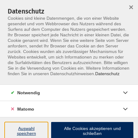
×
Datenschutz
Menü
Cookies sind kleine Datenmengen, die von einer Website
gesendet und vom Webbrowser des Nutzers während des
Surfens auf dem Computer des Nutzers gespeichert werden.
Ihr Browser speichert jede Nachricht in einer kleinen Datei, die
Skip to main content
Cookie genannt wird. Wenn Sie eine weitere Seite vom Server
anfordern, sendet Ihr Browser das Cookie an den Server
zurück. Cookies wurden als zuverlässiger Mechanismus für
Websites entwickelt, um sich Informationen zu merken oder
die Surfaktivitäten des Benutzers aufzuzeichnen. Bitte willigen
Sie in die Verwendung von Cookies ein. Weitere Informationen
finden Sie in unseren Datenschutzhinweisen.
Datenschutz
Notwendig
Osteo-o-Voice 3
(Brustbein-Zwerchfell-Wirbelsäule-Hals)
Matomo
Die komplementäre Verbindung aus Stimmtherapie,
Stimmbildung und Osteopathie
Auswahl
Alle Cookies akzeptieren und
speichern
schließen