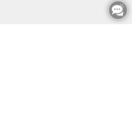
Tel: +49 (0)30 221 906 93
Öffnungszeiten
Montag - Sonntag
von: 08:00 - 18:00 Uhr
AGB`s
Datenschutzerklärung
Impressum
Widerruf