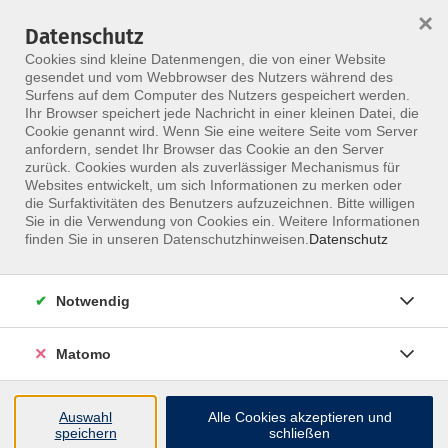
×
Datenschutz
Menü
Cookies sind kleine Datenmengen, die von einer Website
gesendet und vom Webbrowser des Nutzers während des
Surfens auf dem Computer des Nutzers gespeichert werden.
Ihr Browser speichert jede Nachricht in einer kleinen Datei, die
Skip to main content
Cookie genannt wird. Wenn Sie eine weitere Seite vom Server
anfordern, sendet Ihr Browser das Cookie an den Server
zurück. Cookies wurden als zuverlässiger Mechanismus für
Websites entwickelt, um sich Informationen zu merken oder
die Surfaktivitäten des Benutzers aufzuzeichnen. Bitte willigen
Sie in die Verwendung von Cookies ein. Weitere Informationen
finden Sie in unseren Datenschutzhinweisen.
Datenschutz
Notwendig
Osteoartikuläre Techniken Cervical
Mobilisation von Halswirbelsäule und
Matomo
Atlantooccipitalgelenk
Möchtest du deine Fähigkeiten in der Behandlung
Auswahl
Alle Cookies akzeptieren und
speichern
schließen
der Halswirbelsäule und des Atlantooccipitalgelenks