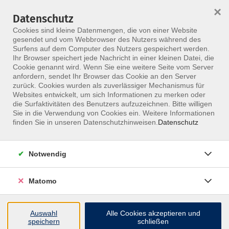
×
Datenschutz
Menü
Cookies sind kleine Datenmengen, die von einer Website
gesendet und vom Webbrowser des Nutzers während des
Surfens auf dem Computer des Nutzers gespeichert werden.
Ihr Browser speichert jede Nachricht in einer kleinen Datei, die
Skip to main content
Cookie genannt wird. Wenn Sie eine weitere Seite vom Server
anfordern, sendet Ihr Browser das Cookie an den Server
zurück. Cookies wurden als zuverlässiger Mechanismus für
Websites entwickelt, um sich Informationen zu merken oder
die Surfaktivitäten des Benutzers aufzuzeichnen. Bitte willigen
Sie in die Verwendung von Cookies ein. Weitere Informationen
finden Sie in unseren Datenschutzhinweisen.
Datenschutz
Notwendig
Osteopathie und Schwindel
Matomo
Dieser Kurs ist als Online-oder Präsenzvariante
buchbar.
Auswahl
Alle Cookies akzeptieren und
Weit über 50% aller Schwindel und Tinnitus
speichern
schließen