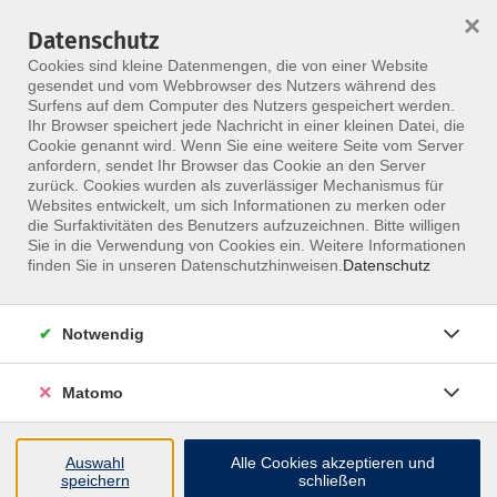
×
Datenschutz
Menü
Cookies sind kleine Datenmengen, die von einer Website
gesendet und vom Webbrowser des Nutzers während des
Surfens auf dem Computer des Nutzers gespeichert werden.
Ihr Browser speichert jede Nachricht in einer kleinen Datei, die
Skip to main content
Cookie genannt wird. Wenn Sie eine weitere Seite vom Server
anfordern, sendet Ihr Browser das Cookie an den Server
Der Kurs konnte nicht gefunden werden.
zurück. Cookies wurden als zuverlässiger Mechanismus für
Websites entwickelt, um sich Informationen zu merken oder
die Surfaktivitäten des Benutzers aufzuzeichnen. Bitte willigen
Sie in die Verwendung von Cookies ein. Weitere Informationen
finden Sie in unseren Datenschutzhinweisen.
Datenschutz
Notwendig
Matomo
Inhalte
Auswahl
Alle Cookies akzeptieren und
↩
speichern
schließen