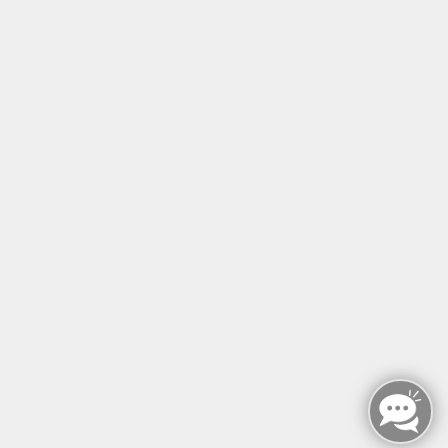
Tel: +49 (0)30 221 906 93
Öffnungszeiten
Montag - Sonntag
von: 08:00 - 18:00 Uhr
AGB`s
Datenschutzerklärung
Impressum
Widerruf