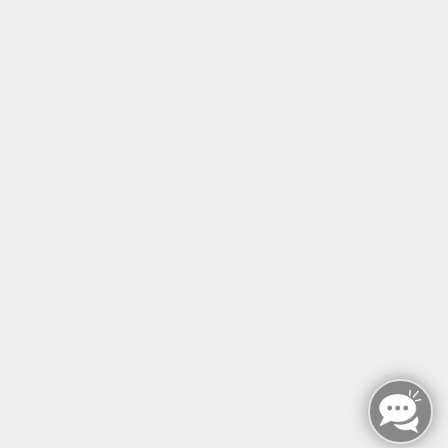
Tel: +49 (0)30 221 906 93
Öffnungszeiten
Montag - Sonntag
von: 08:00 - 18:00 Uhr
AGB`s
Datenschutzerklärung
Impressum
Widerruf