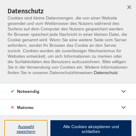
×
Datenschutz
Menü
Cookies sind kleine Datenmengen, die von einer Website
gesendet und vom Webbrowser des Nutzers während des
Surfens auf dem Computer des Nutzers gespeichert werden.
Ihr Browser speichert jede Nachricht in einer kleinen Datei, die
Skip to main content
Cookie genannt wird. Wenn Sie eine weitere Seite vom Server
anfordern, sendet Ihr Browser das Cookie an den Server
Der Kurs konnte nicht gefunden werden.
zurück. Cookies wurden als zuverlässiger Mechanismus für
Websites entwickelt, um sich Informationen zu merken oder
die Surfaktivitäten des Benutzers aufzuzeichnen. Bitte willigen
Sie in die Verwendung von Cookies ein. Weitere Informationen
finden Sie in unseren Datenschutzhinweisen.
Datenschutz
Notwendig
Matomo
Inhalte
Auswahl
Alle Cookies akzeptieren und
↩
speichern
schließen