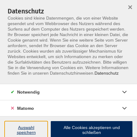
×
Datenschutz
Menü
Cookies sind kleine Datenmengen, die von einer Website
gesendet und vom Webbrowser des Nutzers während des
Surfens auf dem Computer des Nutzers gespeichert werden.
Ihr Browser speichert jede Nachricht in einer kleinen Datei, die
Skip to main content
Cookie genannt wird. Wenn Sie eine weitere Seite vom Server
anfordern, sendet Ihr Browser das Cookie an den Server
zurück. Cookies wurden als zuverlässiger Mechanismus für
Websites entwickelt, um sich Informationen zu merken oder
die Surfaktivitäten des Benutzers aufzuzeichnen. Bitte willigen
Sie in die Verwendung von Cookies ein. Weitere Informationen
finden Sie in unseren Datenschutzhinweisen.
Datenschutz
Notwendig
Psychodynamik im Kiefergelenk
Verstehen, Erspüren, Behandeln
Matomo
Das Kiefergelenk ist nicht nur ein zentrales
funktionelles Element des Körpers, sondern auch ein
Auswahl
Alle Cookies akzeptieren und
speichern
schließen
Spiegel unserer psychischen und emotionalen