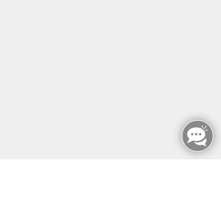
ZERTIFIKATSKURSE
E-LEARNINGS
RAUMVERMIETUNG
KONTAKT
SERVICE & EXTRAS
MFZ BERLIN GMBH & CO KG
MFZ BERLIN GMBH & CO KG
Mariendorfer Damm 159
12107 Berlin
info@mfz-berlin.de
Tel: +49 (0)30 221 906 93