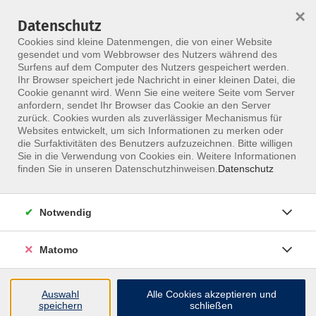
×
Datenschutz
Menü
Cookies sind kleine Datenmengen, die von einer Website
gesendet und vom Webbrowser des Nutzers während des
Surfens auf dem Computer des Nutzers gespeichert werden.
Ihr Browser speichert jede Nachricht in einer kleinen Datei, die
Skip to main content
Cookie genannt wird. Wenn Sie eine weitere Seite vom Server
anfordern, sendet Ihr Browser das Cookie an den Server
Der Kurs konnte nicht gefunden werden.
zurück. Cookies wurden als zuverlässiger Mechanismus für
Websites entwickelt, um sich Informationen zu merken oder
die Surfaktivitäten des Benutzers aufzuzeichnen. Bitte willigen
Sie in die Verwendung von Cookies ein. Weitere Informationen
finden Sie in unseren Datenschutzhinweisen.
Datenschutz
Notwendig
Matomo
Inhalte
Auswahl
Alle Cookies akzeptieren und
↩
speichern
schließen