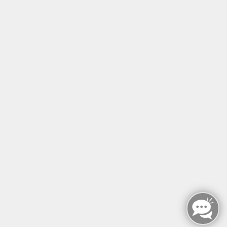
Tel: +49 (0)30 221 906 93
Öffnungszeiten
Montag - Sonntag
von: 08:00 - 18:00 Uhr
AGB`s
Datenschutzerklärung
Impressum
Widerruf