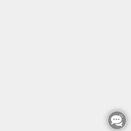
Tel: +49 (0)30 221 906 93
Öffnungszeiten
Montag - Sonntag
von: 08:00 - 18:00 Uhr
AGB`s
Datenschutzerklärung
Impressum
Widerruf