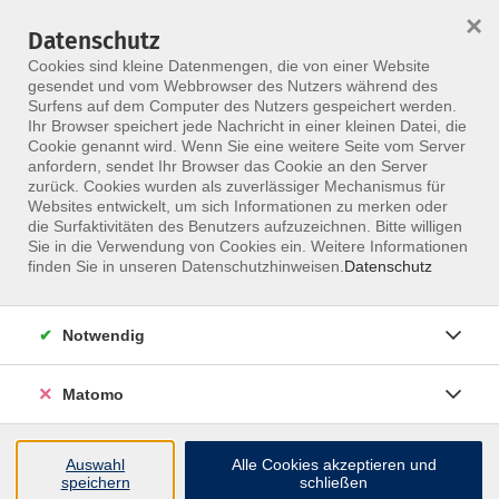
×
Datenschutz
Menü
Cookies sind kleine Datenmengen, die von einer Website
gesendet und vom Webbrowser des Nutzers während des
Surfens auf dem Computer des Nutzers gespeichert werden.
Ihr Browser speichert jede Nachricht in einer kleinen Datei, die
Skip to main content
Cookie genannt wird. Wenn Sie eine weitere Seite vom Server
anfordern, sendet Ihr Browser das Cookie an den Server
Der Kurs konnte nicht gefunden werden.
zurück. Cookies wurden als zuverlässiger Mechanismus für
Websites entwickelt, um sich Informationen zu merken oder
die Surfaktivitäten des Benutzers aufzuzeichnen. Bitte willigen
Sie in die Verwendung von Cookies ein. Weitere Informationen
finden Sie in unseren Datenschutzhinweisen.
Datenschutz
Notwendig
Matomo
Inhalte
Auswahl
Alle Cookies akzeptieren und
↩
speichern
schließen