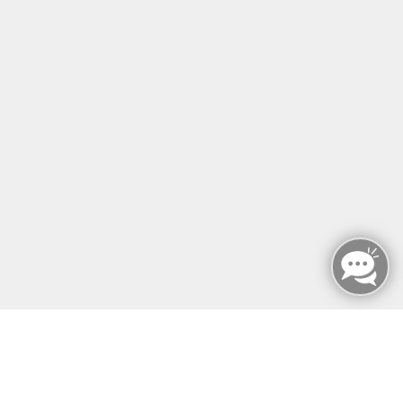
MANUELLE THERAPIE
ZERTIFIKATSKURSE
E-LEARNINGS
RAUMVERMIETUNG
KONTAKT
SERVICE & EXTRAS
MFZ BERLIN GMBH & CO KG
MFZ BERLIN GMBH & CO KG
Mariendorfer Damm 159
12107 Berlin
info@mfz-berlin.de
Tel: +49 (0)30 221 906 93