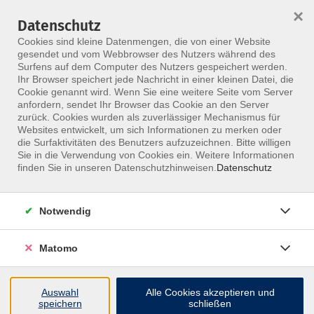
×
Datenschutz
Menü
Cookies sind kleine Datenmengen, die von einer Website
gesendet und vom Webbrowser des Nutzers während des
Surfens auf dem Computer des Nutzers gespeichert werden.
Ihr Browser speichert jede Nachricht in einer kleinen Datei, die
Skip to main content
Cookie genannt wird. Wenn Sie eine weitere Seite vom Server
anfordern, sendet Ihr Browser das Cookie an den Server
zurück. Cookies wurden als zuverlässiger Mechanismus für
Websites entwickelt, um sich Informationen zu merken oder
die Surfaktivitäten des Benutzers aufzuzeichnen. Bitte willigen
Sie in die Verwendung von Cookies ein. Weitere Informationen
finden Sie in unseren Datenschutzhinweisen.
Datenschutz
Notwendig
Spiraldynamik® Einführungskurs Fußschule
Spiraldynamik® im Gangbild – Einführung
Matomo
Die neue Fußschule
Auswahl
Alle Cookies akzeptieren und
Spiraldynamik® ist ein anatomisch-funktionell
speichern
schließen
begründetes Bewegungs- und Therapiekonzept. Im