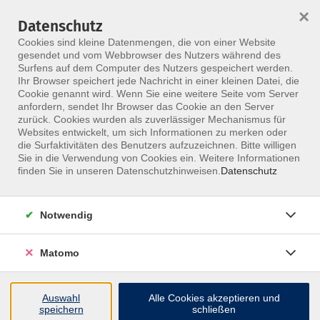
×
Datenschutz
Menü
Cookies sind kleine Datenmengen, die von einer Website
gesendet und vom Webbrowser des Nutzers während des
Surfens auf dem Computer des Nutzers gespeichert werden.
Ihr Browser speichert jede Nachricht in einer kleinen Datei, die
Skip to main content
Cookie genannt wird. Wenn Sie eine weitere Seite vom Server
anfordern, sendet Ihr Browser das Cookie an den Server
zurück. Cookies wurden als zuverlässiger Mechanismus für
Websites entwickelt, um sich Informationen zu merken oder
die Surfaktivitäten des Benutzers aufzuzeichnen. Bitte willigen
Sie in die Verwendung von Cookies ein. Weitere Informationen
finden Sie in unseren Datenschutzhinweisen.
Datenschutz
Notwendig
Viszerale Automobilisation der inneren Organe
Weiterbildung Viszerale Automobilisation
Matomo
Dieser Kurs ist als Online-oder Präsenzvariante
buchbar
Auswahl
Alle Cookies akzeptieren und
speichern
schließen