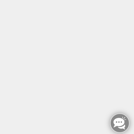
Tel: +49 (0)30 221 906 93
Öffnungszeiten
Montag - Sonntag
von: 08:00 - 18:00 Uhr
AGB`s
Datenschutzerklärung
Impressum
Widerruf