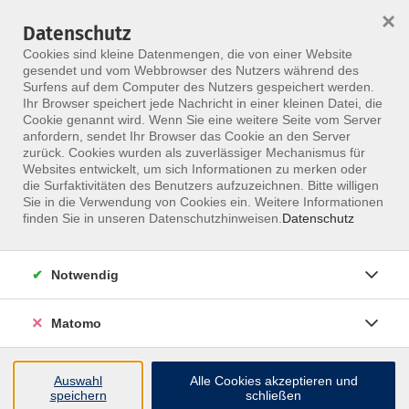
×
Datenschutz
Menü
Cookies sind kleine Datenmengen, die von einer Website
gesendet und vom Webbrowser des Nutzers während des
Surfens auf dem Computer des Nutzers gespeichert werden.
Ihr Browser speichert jede Nachricht in einer kleinen Datei, die
Skip to main content
Cookie genannt wird. Wenn Sie eine weitere Seite vom Server
anfordern, sendet Ihr Browser das Cookie an den Server
zurück. Cookies wurden als zuverlässiger Mechanismus für
Websites entwickelt, um sich Informationen zu merken oder
die Surfaktivitäten des Benutzers aufzuzeichnen. Bitte willigen
Sie in die Verwendung von Cookies ein. Weitere Informationen
finden Sie in unseren Datenschutzhinweisen.
Datenschutz
Notwendig
Women’s Health
Weiterbildung Zyklusphasen, Hormonsystem
Matomo
Dieser Kurs ist als Online-oder Präsenzvariante
buchbar.
Auswahl
Alle Cookies akzeptieren und
speichern
schließen