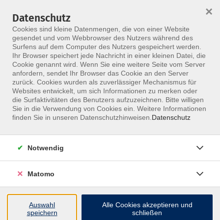
×
Datenschutz
Menü
Cookies sind kleine Datenmengen, die von einer Website
gesendet und vom Webbrowser des Nutzers während des
Surfens auf dem Computer des Nutzers gespeichert werden.
Ihr Browser speichert jede Nachricht in einer kleinen Datei, die
Skip to main content
Cookie genannt wird. Wenn Sie eine weitere Seite vom Server
anfordern, sendet Ihr Browser das Cookie an den Server
zurück. Cookies wurden als zuverlässiger Mechanismus für
Weiterbildungen &
Websites entwickelt, um sich Informationen zu merken oder
die Surfaktivitäten des Benutzers aufzuzeichnen. Bitte willigen
Kurse für Heilpraktiker
Sie in die Verwendung von Cookies ein. Weitere Informationen
finden Sie in unseren Datenschutzhinweisen.
Datenschutz
Stärke deine Kompetenz als Heilpraktiker:
Von modernen Therapiekonzepten über
Notwendig
Naturheilkunde bis hin zu ganzheitlichen
Diagnoseverfahren – das MFZ Berlin bietet
Matomo
dir vielfältige Fortbildungsmöglichkeiten.
Auswahl
Alle Cookies akzeptieren und
speichern
schließen