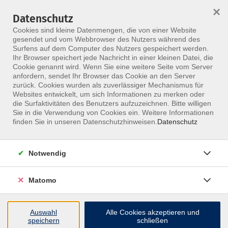
×
Datenschutz
Menü
Cookies sind kleine Datenmengen, die von einer Website
gesendet und vom Webbrowser des Nutzers während des
Surfens auf dem Computer des Nutzers gespeichert werden.
Ihr Browser speichert jede Nachricht in einer kleinen Datei, die
Skip to main content
Cookie genannt wird. Wenn Sie eine weitere Seite vom Server
Lehrteam, NEKU
anfordern, sendet Ihr Browser das Cookie an den Server
zurück. Cookies wurden als zuverlässiger Mechanismus für
Websites entwickelt, um sich Informationen zu merken oder
die Surfaktivitäten des Benutzers aufzuzeichnen. Bitte willigen
Sie in die Verwendung von Cookies ein. Weitere Informationen
Keine passenden Kurse gefunden.
finden Sie in unseren Datenschutzhinweisen.
Datenschutz
Notwendig
zurück zur Übersicht
Matomo
Auswahl
Alle Cookies akzeptieren und
speichern
schließen