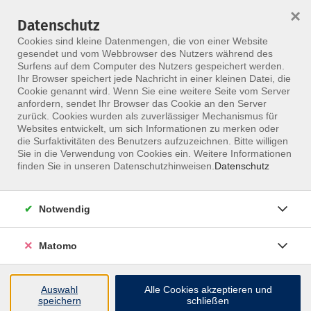
×
Datenschutz
Menü
Cookies sind kleine Datenmengen, die von einer Website
gesendet und vom Webbrowser des Nutzers während des
Surfens auf dem Computer des Nutzers gespeichert werden.
Ihr Browser speichert jede Nachricht in einer kleinen Datei, die
Skip to main content
Cookie genannt wird. Wenn Sie eine weitere Seite vom Server
Glatthaar, Peter
anfordern, sendet Ihr Browser das Cookie an den Server
zurück. Cookies wurden als zuverlässiger Mechanismus für
Websites entwickelt, um sich Informationen zu merken oder
die Surfaktivitäten des Benutzers aufzuzeichnen. Bitte willigen
Sie in die Verwendung von Cookies ein. Weitere Informationen
Keine passenden Kurse gefunden.
finden Sie in unseren Datenschutzhinweisen.
Datenschutz
Notwendig
zurück zur Übersicht
Matomo
Auswahl
Alle Cookies akzeptieren und
speichern
schließen