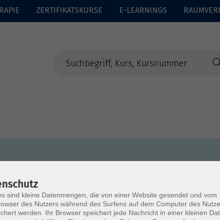
RAPIE
ZERTIFIKATSKURSE
E-LEARNINGS
RAUMVER
enschutz
s sind kleine Datenmengen, die von einer Website gesendet und vom
owser des Nutzers während des Surfens auf dem Computer des Nutze
chert werden. Ihr Browser speichert jede Nachricht in einer kleinen Dat