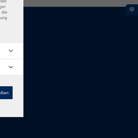
ndet
ger
 die
dung
ießen