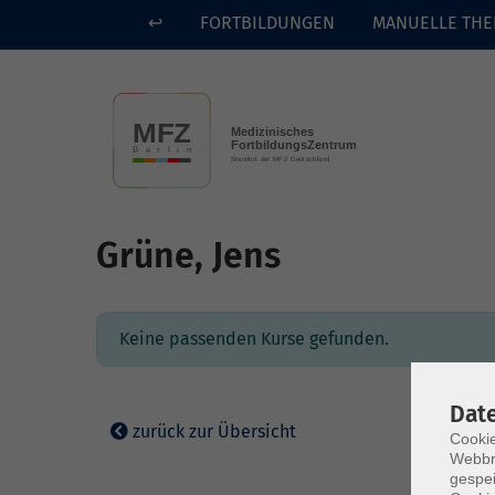
↩
FORTBILDUNGEN
MANUELLE THE
Skip to main content
Grüne, Jens
Keine passenden Kurse gefunden.
Dat
zurück zur Übersicht
Cookie
Webbr
gespei