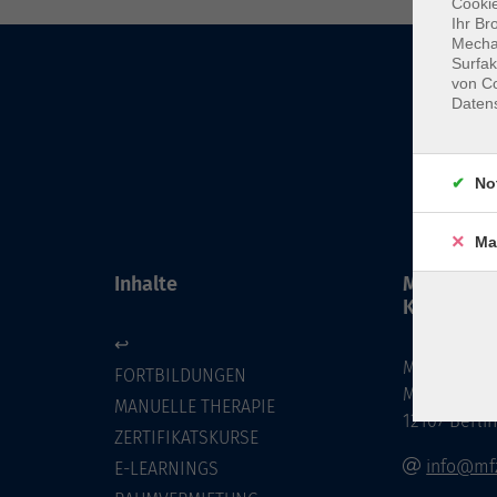
Cookie
Ihr Br
Mechan
Surfak
von Co
Daten
No
Ma
Inhalte
MFZ BERL
KG
↩
MFZ BERLIN
FORTBILDUNGEN
Mariendorf
MANUELLE THERAPIE
12107 Berli
ZERTIFIKATSKURSE
info@mfz
E-LEARNINGS