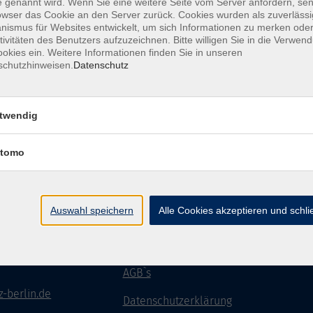
 genannt wird. Wenn Sie eine weitere Seite vom Server anfordern, se
owser das Cookie an den Server zurück. Cookies wurden als zuverlässi
ismus für Websites entwickelt, um sich Informationen zu merken oder
tivitäten des Benutzers aufzuzeichnen. Bitte willigen Sie in die Verwen
okies ein. Weitere Informationen finden Sie in unseren
schutzhinweisen.
Datenschutz
twendig
tomo
IN GMBH & CO
Öffnungszeiten
Auswahl speichern
Alle Cookies akzeptieren und schl
Montag - Sonntag
 GMBH & CO KG
von: 08:00 - 18:00 Uhr
er Damm 159
n
AGB`s
-berlin.de
Datenschutzerklärung