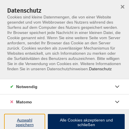
×
Datenschutz
Menü
Cookies sind kleine Datenmengen, die von einer Website
gesendet und vom Webbrowser des Nutzers während des
Surfens auf dem Computer des Nutzers gespeichert werden.
Ihr Browser speichert jede Nachricht in einer kleinen Datei, die
Skip to main content
Cookie genannt wird. Wenn Sie eine weitere Seite vom Server
anfordern, sendet Ihr Browser das Cookie an den Server
zurück. Cookies wurden als zuverlässiger Mechanismus für
Websites entwickelt, um sich Informationen zu merken oder
Bonné, Katharina
die Surfaktivitäten des Benutzers aufzuzeichnen. Bitte willigen
Sie in die Verwendung von Cookies ein. Weitere Informationen
finden Sie in unseren Datenschutzhinweisen.
Datenschutz
Notwendig
Access Bars®
Weiterbildung Access Bars Tiefenentspannung
Matomo
Mo. 30.11.2026 10:00
Berlin
Katharina Bonné
Auswahl
Alle Cookies akzeptieren und
speichern
schließen