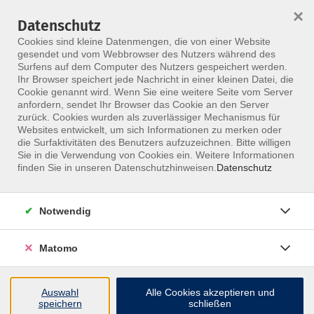
×
Datenschutz
Menü
Cookies sind kleine Datenmengen, die von einer Website
gesendet und vom Webbrowser des Nutzers während des
Surfens auf dem Computer des Nutzers gespeichert werden.
Ihr Browser speichert jede Nachricht in einer kleinen Datei, die
Skip to main content
Cookie genannt wird. Wenn Sie eine weitere Seite vom Server
anfordern, sendet Ihr Browser das Cookie an den Server
Der Kurs konnte nicht gefunden werden.
zurück. Cookies wurden als zuverlässiger Mechanismus für
Websites entwickelt, um sich Informationen zu merken oder
die Surfaktivitäten des Benutzers aufzuzeichnen. Bitte willigen
Sie in die Verwendung von Cookies ein. Weitere Informationen
finden Sie in unseren Datenschutzhinweisen.
Datenschutz
Notwendig
Matomo
Inhalte
Auswahl
Alle Cookies akzeptieren und
↩
speichern
schließen