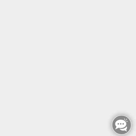
Tel: +49 (0)30 221 906 93
Öffnungszeiten
Montag - Sonntag
von: 08:00 - 18:00 Uhr
AGB`s
Datenschutzerklärung
Impressum
Widerruf